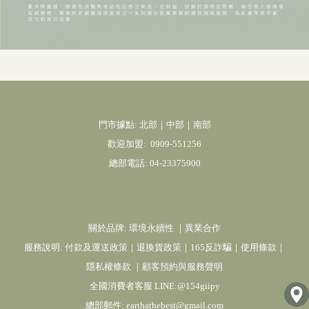
門市據點: 北部｜中部｜南部
歡迎加盟:
0909-551256
總部電話:
04-23375900
關於品牌:
環境永續性
｜
異業合作
服務說明:
付款及運送政策
｜
退換貨政策
｜
165反詐騙
｜
使用條款
｜
隱私權條款
｜
顧客預約與服務聲明
全國消費者客服 LINE:@154giipy
總部郵件:
earthathebest@gmail.com