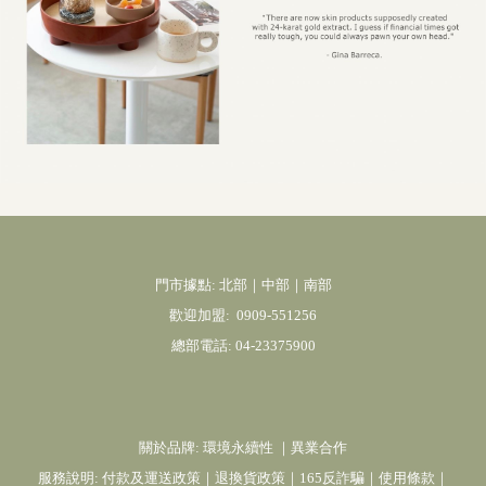
門市據點: 北部｜中部｜南部
歡迎加盟:
0909-551256
總部電話:
04-23375900
關於品牌:
環境永續性
｜
異業合作
服務說明:
付款及運送政策
｜
退換貨政策
｜
165反詐騙
｜
使用條款
｜