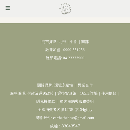
門市據點: 北部｜中部｜南部
歡迎加盟:
0909-551256
總部電話:
04-23375900
關於品牌:
環境永續性
｜
異業合作
服務說明:
付款及運送政策
｜
退換貨政策
｜
165反詐騙
｜
使用條款
｜
隱私權條款
｜
顧客預約與服務聲明
全國消費者客服 LINE:@154giipy
總部郵件:
earthathebest@gmail.com
83043547
統編：