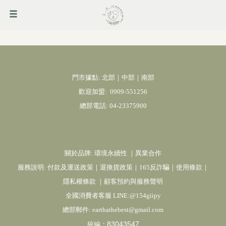
門市據點: 北部｜中部｜南部
歡迎加盟:
0909-551256
總部電話:
04-23375900
關於品牌:
環境永續性
｜
異業合作
服務說明:
付款及運送政策
｜
退換貨政策
｜
165反詐騙
｜
使用條款
｜
隱私權條款
｜
顧客預約與服務聲明
全國消費者客服 LINE:@154giipy
總部郵件:
earthathebest@gmail.com
83043547
統編：